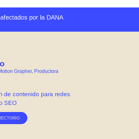
ria afectados por la DANA
vo
Motion Grapher
,
Productora
ón de contenido para redes
to SEO
IRECTORIO